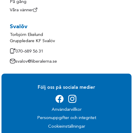
På gång
Våra vänner
Svalöv
Torbjörn Ekelund
Gruppledare KF Svalöv
070-689 56 31
svalov@liberalerna.se
Följ oss på sociala medier
Användarvillkor
Personuppgifter och integritet
Cookieinställningar