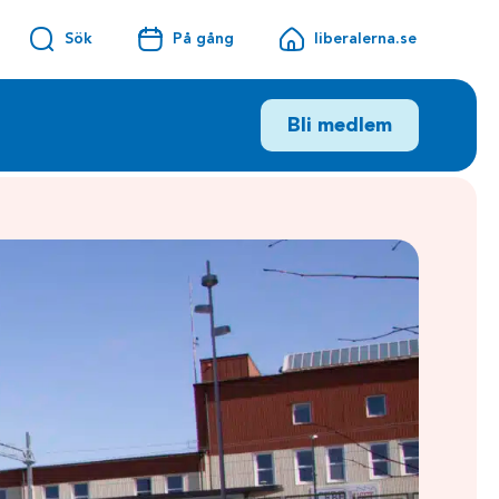
Sök
På gång
liberalerna.se
Bli medlem