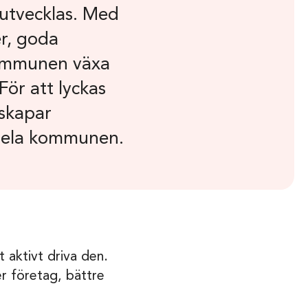
 utvecklas. Med
er, goda
kommunen växa
ör att lyckas
 skapar
 hela kommunen.
t aktivt driva den.
r företag, bättre