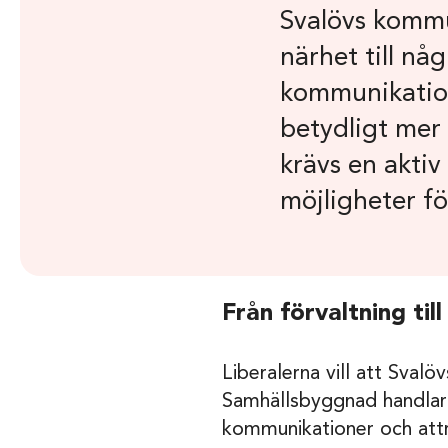
Svalövs kommu
närhet till nå
kommunikation
betydligt mer 
krävs en aktiv
möjligheter f
Från förvaltning till
Liberalerna vill att Svalö
Samhällsbyggnad handlar o
kommunikationer och attra