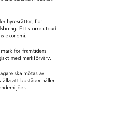
r hyresrätter, fler
sbolag. Ett större utbud
ens ekonomi.
 mark för framtidens
giskt med markförvärv.
tsägare ska mötas av
älla att bostäder håller
endemiljöer.