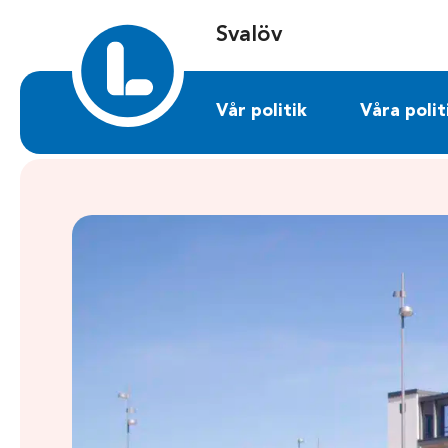
Sök på svalov.liberalerna.se
Svalöv
Vår politik
Våra polit