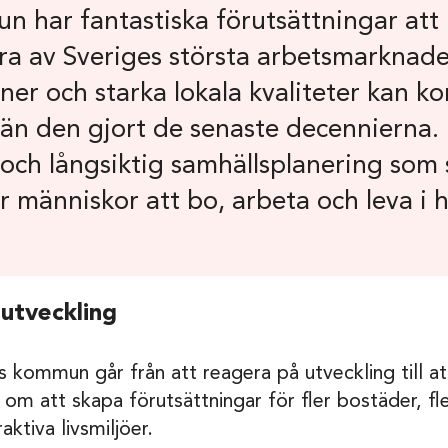
n har fantastiska förutsättningar att
gra av Sveriges största arbetsmarknad
er och starka lokala kvaliteter kan 
än den gjort de senaste decennierna. F
 och långsiktig samhällsplanering som
ör människor att bo, arbeta och leva i
 utveckling
vs kommun går från att reagera på utveckling till at
m att skapa förutsättningar för fler bostäder, fle
ktiva livsmiljöer.