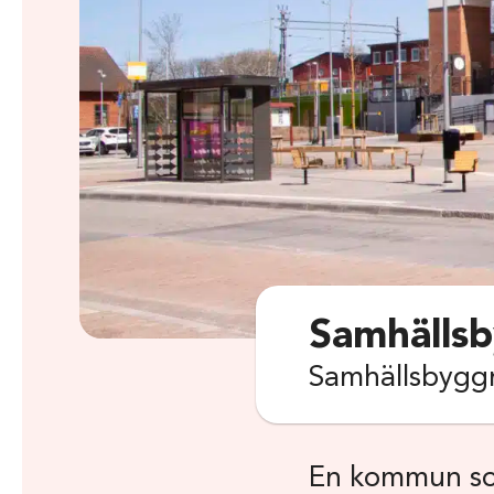
Samhällsb
Samhällsbyggna
En kommun so