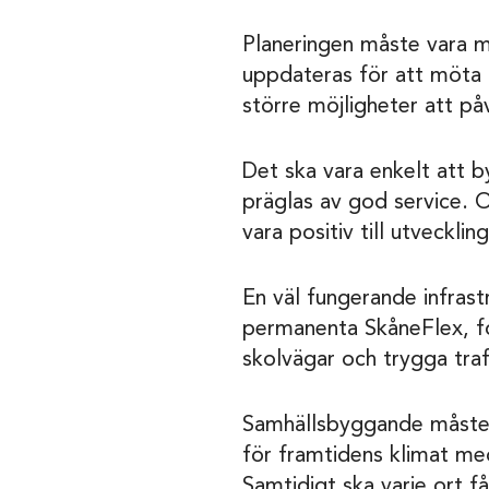
Planeringen måste vara m
uppdateras för att möta
större möjligheter att p
Det ska vara enkelt att 
präglas av god service. 
vara positiv till utvecklin
En väl fungerande infrastr
permanenta SkåneFlex, for
skolvägar och trygga trafi
Samhällsbyggande måste 
för framtidens klimat me
Samtidigt ska varje ort få