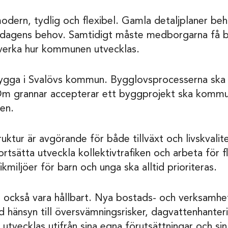
odern, tydlig och flexibel. Gamla detaljplaner be
 dagens behov. Samtidigt måste medborgarna få b
åverka hur kommunen utvecklas.
bygga i Svalövs kommun. Bygglovsprocesserna ska 
Om grannar accepterar ett byggprojekt ska kommun
gen.
uktur är avgörande för både tillväxt och livskvalitet
tsätta utveckla kollektivtrafiken och arbeta för f
kmiljöer för barn och unga ska alltid prioriteras.
också vara hållbart. Nya bostads- och verksamhe
d hänsyn till översvämningsrisker, dagvattenhanter
 utvecklas utifrån sina egna förutsättningar och sin