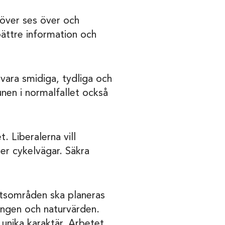
höver ses över och
ättre information och
vara smidiga, tydliga och
en i normalfallet också
. Liberalerna vill
ler cykelvägar. Säkra
tsområden ska planeras
ingen och naturvärden.
 unika karaktär. Arbetet