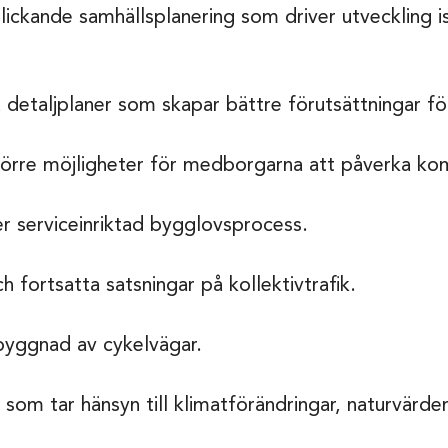
ickande samhällsplanering som driver utveckling is
 detaljplaner som skapar bättre förutsättningar f
törre möjligheter för medborgarna att påverka ko
r serviceinriktad bygglovsprocess.
fortsatta satsningar på kollektivtrafik.
byggnad av cykelvägar.
 som tar hänsyn till klimatförändringar, naturvärden