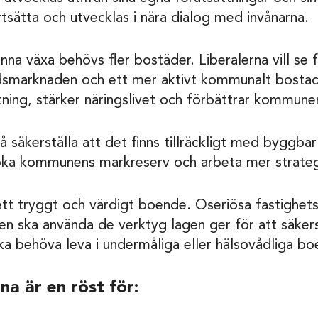
tsätta och utvecklas i nära dialog med invånarna.
a växa behövs fler bostäder. Liberalerna vill se fle
adsmarknaden och ett mer aktivt kommunalt bostad
ttning, stärker näringslivet och förbättrar kommun
äkerställa att det finns tillräckligt med byggbar
vi öka kommunens markreserv och arbeta mer strate
ll ett tryggt och värdigt boende. Oseriösa fastighe
n ska använda de verktyg lagen ger för att säkerst
a behöva leva i undermåliga eller hälsovådliga bo
na är en röst för: