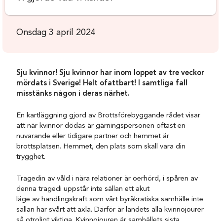
Onsdag 3 april 2024
Sju kvinnor! Sju kvinnor har inom loppet av tre veckor
mördats i Sverige! Helt ofattbart! I samtliga fall
misstänks någon i deras närhet.
En kartläggning gjord av Brottsförebyggande rådet visar
att när kvinnor dödas är gärningspersonen oftast en
nuvarande eller tidigare partner och hemmet är
brottsplatsen. Hemmet, den plats som skall vara din
trygghet.
Tragedin av våld i nära relationer är oerhörd, i spåren av
denna tragedi uppstår inte sällan ett akut
läge av handlingskraft som vårt byråkratiska samhälle inte
sällan har svårt att axla. Därför är landets alla kvinnojourer
så otroligt viktiga. Kvinnojouren är samhällets sista