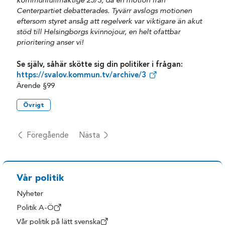
kommunfullmäktige 25/3, då en motion från
Centerpartiet debatterades. Tyvärr avslogs motionen
eftersom styret ansåg att regelverk var viktigare än akut
stöd till Helsingborgs kvinnojour, en helt ofattbar
prioritering anser vi!
Se själv, såhär skötte sig din politiker i frågan:
https://svalov.kommun.tv/archive/3
Ärende §99
Övrigt
Föregående
Nästa
Vår politik
Nyheter
Politik A-Ö
Vår politik på lätt svenska